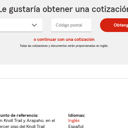
Le gustaría obtener una cotizació
cione
Código postal
Ingresa
Ingresa
Obteng
_____
un
un
re
código
código
cto
o continuar con una cotización
postal
postal
de
de
Todas las cotizaciones y documentos serán proporcionados en inglés.
egable
5
5
dígitos
dígitos
unto de referencia:
Idiomas:
n Knoll Trail y Arapaho, en el
Inglés
ercer piso del Knoll Trail
Español