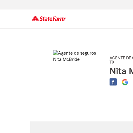
Comienzo
del
contenido
principal
AGENTE DE 
TX
Nita 