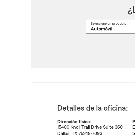
¿
Seleccione un producto
Selec
un
nomb
de
produ
del
menú
despl
Detalles de la oficina:
Dirección física:
P
15400 Knoll Trail Drive Suite 360
E
Dallas
,
TX
75248-7093
t