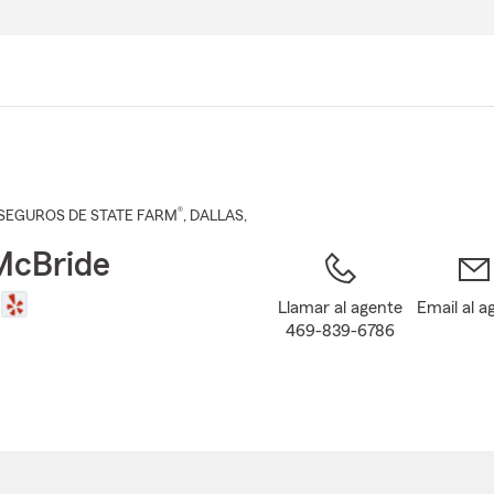
Pasar
al
contenido
principal
®
SEGUROS DE STATE FARM
,
DALLAS
,
McBride
Llamar al agente
Email al a
469-839-6786